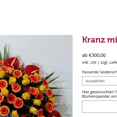
Kranz m
Sale-
ab
€300,00
Preis
inkl. USt
|
zzgl. Lie
Passende Seidensch
Auswählen
Hier gewünschten Tex
Blumenspender einf