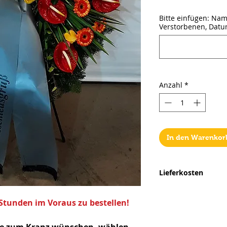
Bitte einfügen: Na
Verstorbenen, Datu
Anzahl
*
In den Warenkor
Lieferkosten
Die Lieferkosten w
und richten sich je 
Stunden im Voraus zu bestellen!
Wien