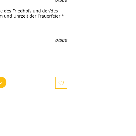
0/500
me des Friedhofs und der/des
m und Uhrzeit der Trauerfeier
*
0/500
b
erden im Warenkorb berechnet
nach Bezirk, wie folgt: