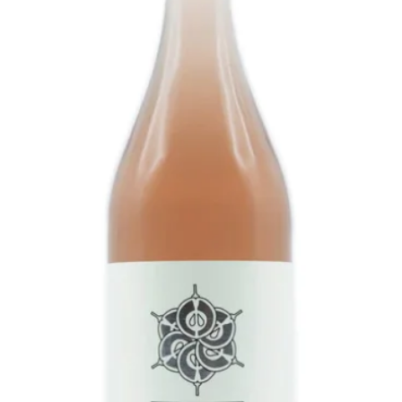
2102 Bisamberg: ko
2103 Langenzersdorf
2100 Korneuburg: 
3400 Klosterneubur