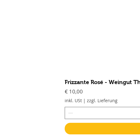
Frizzante Rosé - Weingut T
Preis
€ 10,00
inkl. USt
|
zzgl. Lieferung