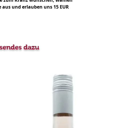
ife zum Kranz wünschen, wählen
1210 Wien (Großjedl
e aus und erlauben uns 15 EUR
Stammersdorf Ort/Ze
Lieferung
1220 Wien (Aspern, B
Kagran, Stadlau, S
1100 Wien (Oberlaa
1110 Wien (Kaisere
Zentralfriedhof Tor 
ssendes dazu
3/Halle 3, Simmerin
1120 Wien (Altmanns
EUR
1130 Wien (Hietzing,
1140 Wien (Baumgart
1170 Wien (Dornbac
1180 Wien (Gersthof,
1190 Wien (Döbling, 
1230 Wien (Atzgersdo
Liesing, Mauer, Rod
Niederösterreich
2201 Gerasdorf bei 