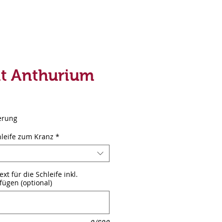
it Anthurium
ferung
leife zum Kranz
*
t für die Schleife inkl.
ügen (optional)