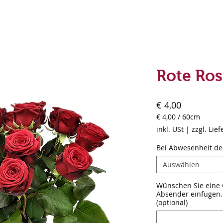
Rote Ros
Preis
€ 4,00
€ 4,00
/
60cm
€ 4,00
inkl. USt
|
zzgl. Lie
pro
60
Bei Abwesenheit d
Zentimeter
Auswählen
Wünschen Sie eine G
Absender einfügen. 
(optional)