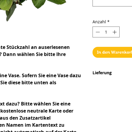
Anzahl
*
te Stückzahl an auserlesenen
In den Warenkor
? Dann wählen Sie bitte Ihre
Lieferung
ine Vase. Sofern Sie eine Vase dazu
ie diese bitte unten als
Wir liefern ausschl
Niederösterreich.
L
Bezirk zwischen 8
Warenkorb berechn
ext dazu?
Bitte wählen Sie eine
kostenlose neutrale Karte oder
Lieferungen nur
wä
 aus den Zusatzartikel
möglich! Bei Bestell
hren Namen im Kartentext zu
Lieferung am selben