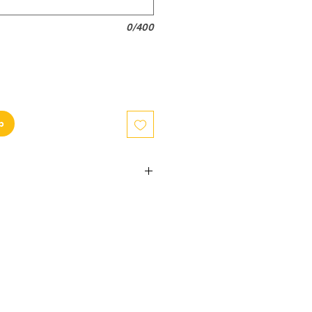
0/400
b
ießlich nach Wien und nach
iefergebühren variieren je nach
 und 15 EUR und werden im
et.
hrend unseren Öffnungszeiten
ung bis 12 Uhr Mittag erfolgt die
 Werktag. In dringenden Fällen