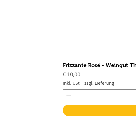
Frizzante Rosé - Weingut T
Preis
€ 10,00
inkl. USt
|
zzgl. Lieferung