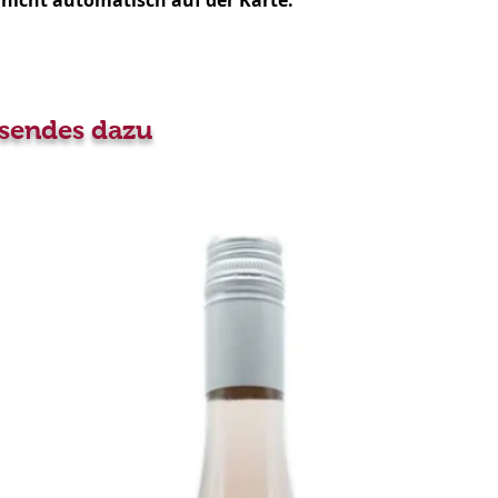
 nicht automatisch auf der Karte.
kontaktieren Sie uns
Bei Abwesenheit de
Empfängers wird ei
der gewählten Optio
ssendes dazu